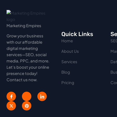
Marketing Empires
Quick Links
Se
Grow your business
Home
SE
with our affordable
digital marketing
About Us
Mar
services—SEO, social
media, PPC, and more.
Services
Dat
Let’s boost your online
Blog
Bus
presence today!
Contact us now.
Pricing
Con